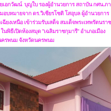
 นายเอกวัฒน์ บุญใบ รองผู้อำนวยการ สถาบัน กศน.ภ
ับมอบหมายจาก ดร.วิเชียรโชติ โสอุบล ผู้อำนวยการ
ียงเหนือ เข้าร่วมรับเสด็จ สมเด็จพระเทพรัตนรา
นพิธีเปิดห้องสมุด "เฉลิมราชกุมารี" อำเภอเมือง
นครพนม จังหวัดนครพนม