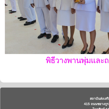
พิธีวางพานพุ่มและ
สถาบันส่งเสร
415 ถนนชยางกูร 