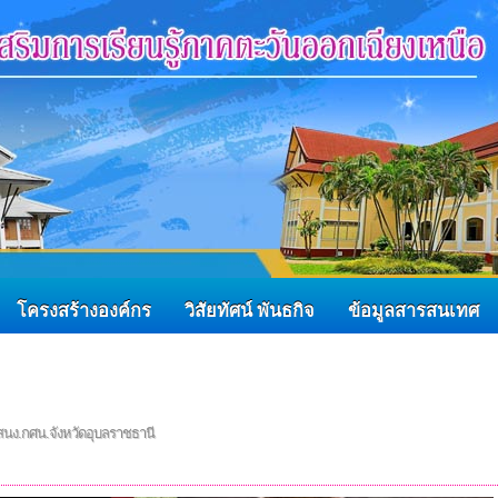
โครงสร้างองค์กร
วิสัยทัศน์ พันธกิจ
ข้อมูลสารสนเทศ
นง.กศน.จังหวัดอุบลราชธานี