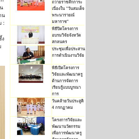
ถวายราชสักการะ
ัน
เนื่องใน "วันสมเด็จ
พระนารายณ์
งาน
มหาราช"
 :
พิธีปิดโครงการ
อบรมวิจัยจังหวัด
้ง
สกลนคร
ย
ประชุมเพื่อประสาน
การดำเนินงานวิจัย
พิธีเปิดโครงการ
วิจัยและพัฒนาครู
ด้านการจัดการ
เรียนรู้แบบบูรณา
การ
วันคล้ายวันประสูติ
4 กรกฏาคม
โครงการวิจัยและ
พัฒนานวัตกรรม
เพื่อการพํฒนาครู