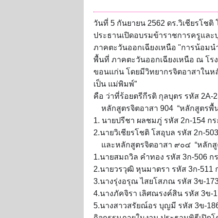
วันที่ 5 กันยายน 2562
ดร.วิเชียรโชต
ประธานเปิดอบรมข้าราชการครูและบ
ภาคตะวันออกเฉียงเหนือ
"การน้อมน
พื้นที่ ภาคตะวันออกเฉียงเหนือ
ณ โรง
ขอนแก่น โดยมีวิทยากรจิตอาสาใน
หล
เป็น แม่พิมพ์”
คือ ว่าที่ร้อยตรีกีรติ กุลบุตร รหัส
หลักสูตรจิตอาสา 904 “หลักสูตรพื้นฐา
1. นายปรีชา ผลชมภู่ รหัส 2ก-154 ก
2.นายวิเชียรโชติ โสอุบล รหัส 2ก-5
และหลักสูตรจิตอาสา ๙๐๔ “หลักสูตรพ
1.นายสมถวิล คำทอง รหัส 3ก-506 ก
2.นายวรวุฒิ หุนมาตรา รหัส 3ก-511
3.นางรุ่งอรุณ ไสยโสภณ รหัส 3ข-17
4.นางภัคจิรา เลิศณรงค์สิน รหัส 3ข
5.นางสาวสรัยณ์อร บุญมี รหัส 3ข-1
กิจกรรมภายในงาน ประธานพิธีเปิดโด