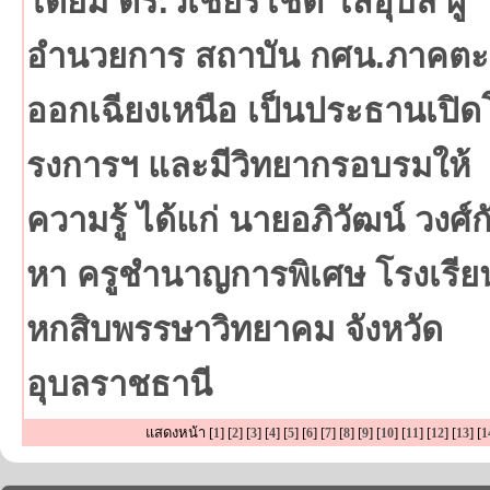
โดยมี ดร.วิเชียรโชติ โสอุบล ผู้
อำนวยการ สถาบัน กศน.ภาคตะ
ออกเฉียงเหนือ เป็นประธานเปิด
รงการฯ และมีวิทยากรอบรมให้
ความรู้ ได้แก่ นายอภิวัฒน์ วงศ์
หา ครูชำนาญการพิเศษ โรงเรีย
หกสิบพรรษาวิทยาคม จังหวัด
อุบลราชธานี
แสดงหน้า [
] [
] [
] [
] [
] [
] [
] [
] [
] [
] [
] [
] [
] [
1
2
3
4
5
6
7
8
9
10
11
12
13
1