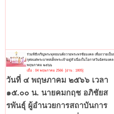
ร่วมพิธีเจริญพระพุทธมนต์ถวายพระพรชัยมงคล เพื่อถวายเป็
กุศลแด่พระบาทสเด็จพระเจ้าอยู่หัวเนื่องในโอกาสวันฉัตรมงคล
พฤษภาคม ๒๕๖๖
เมื่อ : 04 พฤษภาคม 2566 [อ่าน : 1805]
วันที่ ๔ พฤษภาคม ๒๕๖๖ เวลา
๑๕.๐๐ น. นายคมกฤช อภิชัยส
รพันธุ์ ผู้อำนวยการสถาบันการ