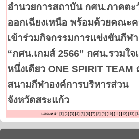
อำนวยการสถาบัน กศน.ภาคตะว
ออกเฉียงเหนือ พร้อมด้วยคณะคร
เข้าร่วมกิจกรรมการแข่งขันกีฬา
“กศน.เกมส์ 2566” กศน.รวมใจเ
หนึ่งเดียว ONE SPIRIT TEAM
สนามกีฬาองค์การบริหารส่วน
จังหวัดสระแก้ว
แสดงหน้า [
] [
] [
] [
] [
] [
] [
] [
] [
] [
] [
] [
] [
] [
1
2
3
4
5
6
7
8
9
10
11
12
13
1